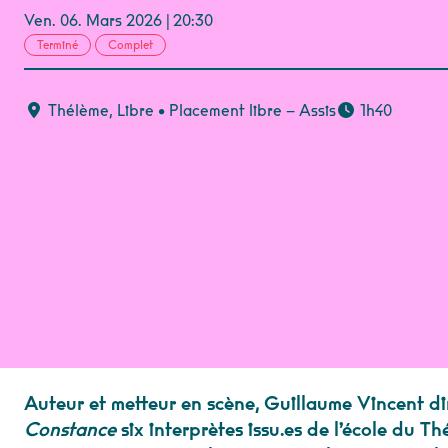
Ven.
06.
Mars
2026
20:30
Terminé
Complet
Thélème
,
Libre
• Placement libre – Assis
1h40
Auteur et metteur en scène, Guillaume Vincent d
Constance
six interprètes issu.es de l’école du T