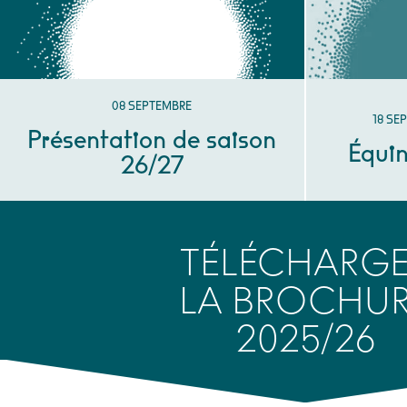
SEPTEMBRE
08
SEPTEMBRE
DU
SEP
18
SE
Présentation de saison
Équi
26/27
TÉLÉCHARG
LA BROCHU
2025/26