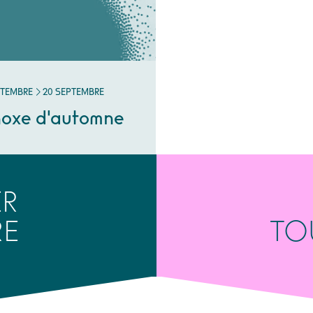
TEMBRE
AU
SEPTEMBRE
PTEMBRE
20
SEPTEMBRE
noxe d'automne
ER
RE
TO