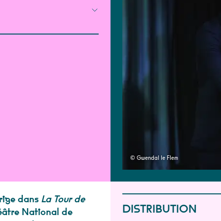
© Gwendal le Flem
irige dans
La Tour de
DISTRIBUTION
héâtre National de