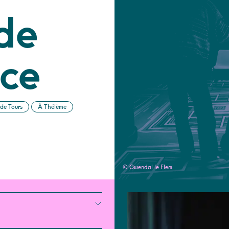
de
ce
 de Tours
À Thélème
© Gwendal le Flem