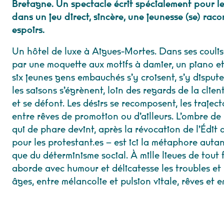
Bretagne. Un spectacle écrit spécialement pour l
dans un jeu direct, sincère, une jeunesse (se) raco
espoirs.
Un hôtel de luxe à Aigues-Mortes. Dans ses couliss
par une moquette aux motifs à damier, un piano et
six jeunes gens embauchés s’y croisent, s’y disputen
les saisons s’égrènent, loin des regards de la clien
et se défont. Les désirs se recomposent, les traject
entre rêves de promotion ou d’ailleurs. L’ombre d
qui de phare devint, après la révocation de l’Édit
pour les protestant.es – est ici la métaphore auta
que du déterminisme social. À mille lieues de tout 
aborde avec humour et délicatesse les troubles et 
âges, entre mélancolie et pulsion vitale, rêves et