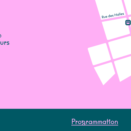
o
urs
Programmation