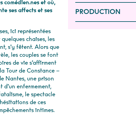
es comédien.nes et où,
nte ses affects et ses
PRODUCTION
es, ici représentées
 quelques chaises, les
t, s’y fêtent. Alors que
tèle, les couples se font
oires de vie s’affirment
e la Tour de Constance –
 de Nantes, une prison
nt d’un enfermement,
fatalisme, le spectacle
hésitations de ces
 empêchements intimes.