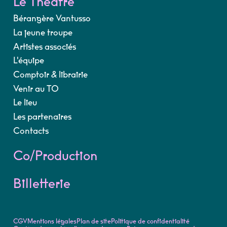
Le Théâtre
Bérangère Vantusso
La jeune troupe
Artistes associés
L'équipe
Comptoir & librairie
Venir au TO
Le lieu
Les partenaires
Contacts
Co/Production
Billetterie
CGV
Mentions légales
Plan de site
Politique de confidentialité