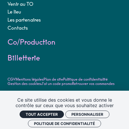
Venir au TO
Le lieu
Les partenaires
Contacts
Co/Production
Billetterie
CGV
Mentions légales
Plan de site
Politique de confidentialité
Gestion des cookies
J'ai un code promo
Retrouver vos commandes
©2026, tous droits réservés
Ce site utilise des cookies et vous donne le
Théâtre Olympia - Centre Dramatique National de Tours -
contrôle sur ceux que vous souhaitez activer
Retrouvez toute la programmation et l'actualité du Théâtre
Olympia - Centre dramatique national de Tours
TOUT ACCEPTER
PERSONNALISER
Design
Cylindre Studio
Développement
Supersoniks
POLITIQUE DE CONFIDENTIALITÉ