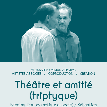
DU
JANVIER
AU
JANVIER
21
JANVIER
28
JANVIER
2025
ARTISTES ASSOCIÉS
/
COPRODUCTION
/
CRÉATION
Théâtre et amitié
(triptyque)
Nicolas Doutey (artiste associé) / Sébastien