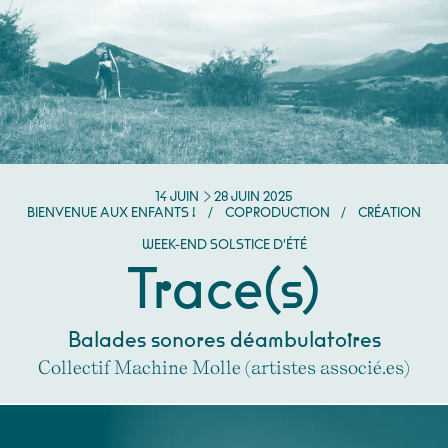
DU
JUIN
AU
JUIN
14
JUIN
28
JUIN
2025
BIENVENUE AUX ENFANTS !
/
COPRODUCTION
/
CRÉATION
WEEK-END SOLSTICE D'ÉTÉ
Trace(s)
Balades sonores déambulatoires
Collectif Machine Molle (artistes associé.es)