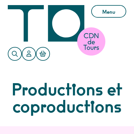
Aller au contenu principal
Menu
Productions et
coproductions