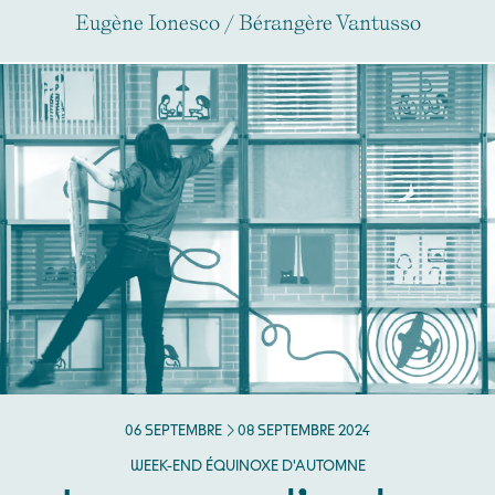
Eugène Ionesco / Bérangère Vantusso
DU
SEPTEMBRE
AU
SEPTEMBRE
06
SEPTEMBRE
08
SEPTEMBRE
2024
WEEK-END ÉQUINOXE D'AUTOMNE