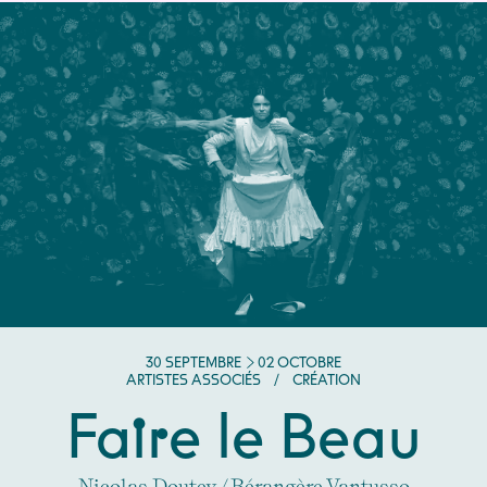
DU
SEPTEMBRE
AU
OCTOBRE
30
SEPTEMBRE
02
OCTOBRE
ARTISTES ASSOCIÉS
/
CRÉATION
Faire le Beau
Nicolas Doutey / Bérangère Vantusso