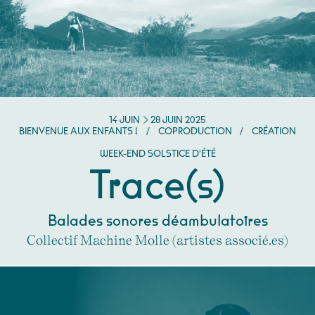
DU
JUIN
AU
JUIN
14
JUIN
28
JUIN
2025
BIENVENUE AUX ENFANTS !
/
COPRODUCTION
/
CRÉATION
WEEK-END SOLSTICE D'ÉTÉ
Trace(s)
Balades sonores déambulatoires
Collectif Machine Molle (artistes associé.es)