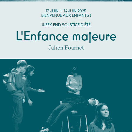
DU
JUIN
AU
JUIN
13
JUIN
14
JUIN
2025
BIENVENUE AUX ENFANTS !
WEEK-END SOLSTICE D'ÉTÉ
L'Enfance majeure
Julien Fournet