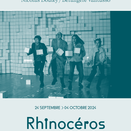
DU
SEPTEMBRE
AU
OCTOBRE
24
SEPTEMBRE
04
OCTOBRE
2024
Rhinocéros