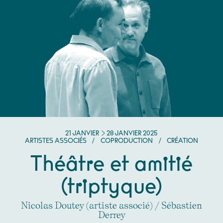
DU
JANVIER
AU
JANVIER
21
JANVIER
28
JANVIER
2025
ARTISTES ASSOCIÉS
/
COPRODUCTION
/
CRÉATION
Théâtre et amitié
(triptyque)
Nicolas Doutey (artiste associé) / Sébastien
Derrey