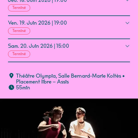
Jeu.
18.
Juin
2026
19:00
Terminé
Ven.
19.
Juin
2026
19:00
Terminé
Sam.
20.
Juin
2026
15:00
Terminé
Théâtre Olympia
,
Salle Bernard-Marie Koltès
•
Placement libre – Assis
55min