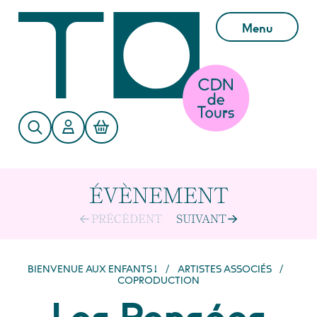
Aller au contenu principal
Menu
ÉVÈNEMENT
PRÉCÉDENT
SUIVANT
BIENVENUE AUX ENFANTS !
/
ARTISTES ASSOCIÉS
/
COPRODUCTION