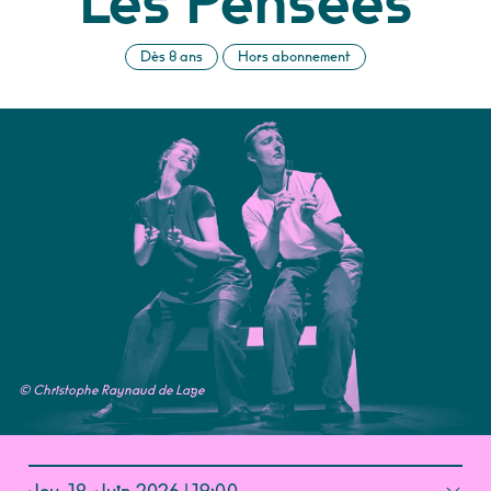
Les Pensées
Dès 8 ans
Hors abonnement
© Christophe Raynaud de Lage