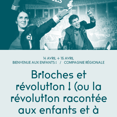
DU
AVRIL
AU
AVRIL
14
AVRIL
15
AVRIL
BIENVENUE AUX ENFANTS !
/
COMPAGNIE RÉGIONALE
Brioches et
révolution ! (ou la
révolution racontée
aux enfants et à