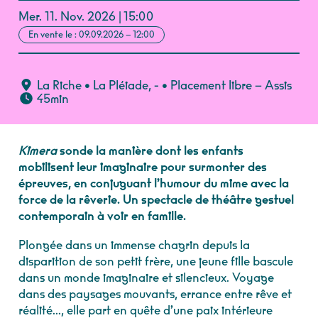
Mer.
11.
Nov.
2026
15:00
En vente le : 09.09.2026 – 12:00
La Riche
•
La Pléiade
,
-
• Placement libre – Assis
45min
Kimera
sonde la manière dont les enfants
mobilisent leur imaginaire pour surmonter des
épreuves, en conjuguant l’humour du mime avec la
force de la rêverie. Un spectacle de théâtre gestuel
contemporain à voir en famille.
Plongée dans un immense chagrin depuis la
disparition de son petit frère, une jeune fille bascule
dans un monde imaginaire et silencieux. Voyage
dans des paysages mouvants, errance entre rêve et
réalité..., elle part en quête d’une paix intérieure