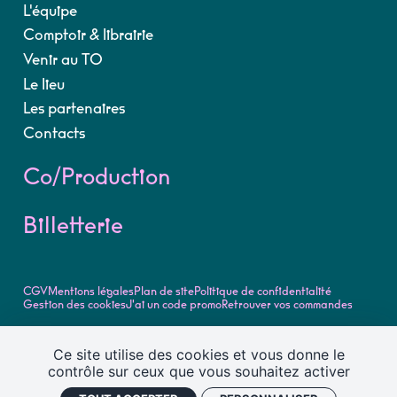
L'équipe
Comptoir & librairie
Venir au TO
Le lieu
Les partenaires
Contacts
Co/Production
Billetterie
CGV
Mentions légales
Plan de site
Politique de confidentialité
Gestion des cookies
J'ai un code promo
Retrouver vos commandes
©2026, tous droits réservés
Ce site utilise des cookies et vous donne le
Théâtre Olympia - Centre Dramatique National de Tours -
contrôle sur ceux que vous souhaitez activer
Retrouvez toute la programmation et l'actualité du Théâtre
Olympia - Centre dramatique national de Tours