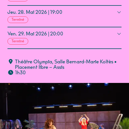
Jeu.
28.
Mai
2026
19:00
Terminé
Ven.
29.
Mai
2026
20:00
Terminé
Théâtre Olympia
,
Salle Bernard-Marie Koltès
•
Placement libre – Assis
1h30