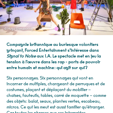
© Hugo Glendinning
Compagnie britannique au burlesque volontiers
grinçant, Forced Entertainment s’intéresse dans
Signal to Noise
aux I.A. Le spectacle met en jeu la
tension à l’œuvre dans les rap - ports de pouvoir
entre humain et machine : qui agit sur qui ?
Six personnages. Six personnages qui vont en
incarner de multiples, changeant de perruques et de
costumes, plaçant et déplaçant du mobilier –
chaises, fauteuils, tables, carré de moquette – comme
des objets : balai, seaux, plantes vertes, escabeau,
micros. Ce qui les meut est aussi familier qu’étranger.
Car toutes les phrases que ces interprètes