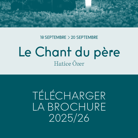
DU
SEPTEMBRE
AU
SEPTEMBRE
18
SEPTEMBRE
20
SEPTEMBRE
Le Chant du père
Hatice Özer
TÉLÉCHARGER
LA BROCHURE
2025/26