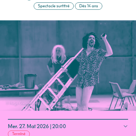
Spectacle surtitré
Dès 14 ans
© Hugo Glendinning
Mer.
27.
Mai
2026
20:00
Terminé