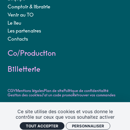
Comptoir & librairie
Venir au TO
Le lieu
Les partenaires
Contacts
Co/Production
Billetterie
CGV
Mentions légales
Plan de site
Politique de confidentialité
Gestion des cookies
J'ai un code promo
Retrouver vos commandes
©2026, tous droits réservés
Ce site utilise des cookies et vous donne le
Théâtre Olympia - Centre Dramatique National de Tours -
contrôle sur ceux que vous souhaitez activer
Retrouvez toute la programmation et l'actualité du Théâtre
Olympia - Centre dramatique national de Tours
TOUT ACCEPTER
PERSONNALISER
Design
Cylindre Studio