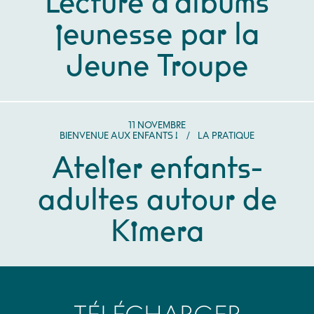
Lecture d’albums
jeunesse par la
Jeune Troupe
NOVEMBRE
11
NOVEMBRE
BIENVENUE AUX ENFANTS !
/
LA PRATIQUE
Atelier enfants-
adultes autour de
Kimera