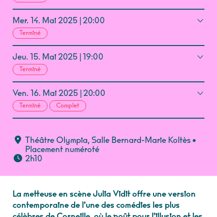
Mer.
14.
Mai
2025
20:00
Terminé
Jeu.
15.
Mai
2025
19:00
Terminé
Ven.
16.
Mai
2025
20:00
Terminé
Complet
Théâtre Olympia
,
Salle Bernard-Marie Koltès
•
Placement numéroté
2h10
La metteuse en scène Julia Vidit offre une version
contemporaine de l’une des comédies les plus
célèbres de Corneille, où le goût pour l’illusion et les