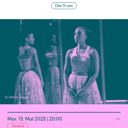
Dès 14 ans
(c) Anne Gayan
Mar.
13.
Mai
2025
20:00
Terminé