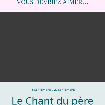
VOUS DEVRIEZ AIMER…
DU
SEPTEMBRE
AU
SEPTEMBRE
18
SEPTEMBRE
20
SEPTEMBRE
Le Chant du père