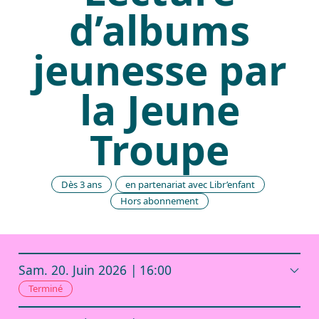
d’albums
jeunesse par
la Jeune
Troupe
Dès 3 ans
en partenariat avec Libr’enfant
Hors abonnement
Sam.
20.
Juin
2026
16:00
Terminé